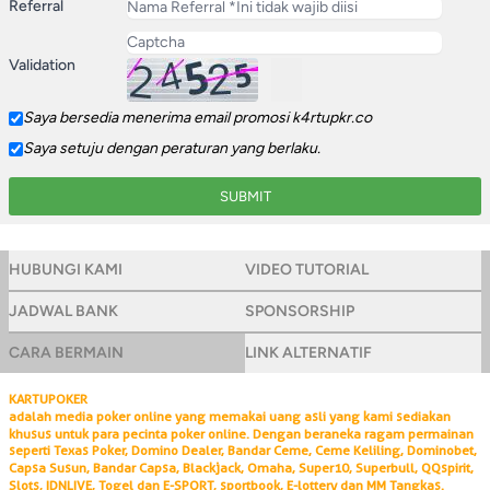
Referral
Validation
Saya bersedia menerima email promosi k4rtupkr.co
Saya setuju dengan peraturan yang berlaku.
SUBMIT
HUBUNGI KAMI
VIDEO TUTORIAL
JADWAL BANK
SPONSORSHIP
CARA BERMAIN
LINK ALTERNATIF
KARTUPOKER
adalah media poker online yang memakai uang asli yang kami sediakan
khusus untuk para pecinta poker online. Dengan beraneka ragam permainan
seperti Texas Poker, Domino Dealer, Bandar Ceme, Ceme Keliling, Dominobet,
Capsa Susun, Bandar Capsa, Blackjack, Omaha, Super10, Superbull, QQspirit,
Slots, IDNLIVE, Togel dan E-SPORT, sportbook, E-lottery dan MM Tangkas.