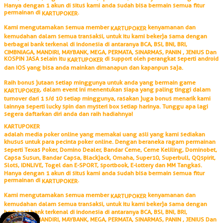
Hanya dengan 1 akun di situs kami anda sudah bisa bermain semua fitur
permainan di
.
KARTUPOKER
Kami mengutamakan semua member
kenyamanan dan
KARTUPOKER
kemudahan dalam semua transaksi, untuk itu kami bekerja sama dengan
berbagai bank terkenal di indonesia di antaranya BCA, BSI, BNI, BRI,
CIMBNIAGA, MANDIRI, MAYBANK, MEGA, PERMATA, SINARMAS, PANIN , JENIUS Dan
KOSPIN JASA selain itu
di support oleh perangkat seperti android
KARTUPOKER
dan IOS yang bisa anda mainkan dimanapun dan kapanpun saja.
Raih bonus jutaan setiap minggunya untuk anda yang bermain game
, dalam event ini menentukan siapa yang paling tinggi dalam
KARTUPOKER
turnover dari 1 s/d 10 setiap minggunya, rasakan juga bonus menarik kami
lainnya seperti lucky spin dan mysteri box setiap harinya. Tunggu apa lagi
segera daftarkan diri anda dan raih hadiahnya!
KARTUPOKER
adalah media poker online yang memakai uang asli yang kami sediakan
khusus untuk para pecinta poker online. Dengan beraneka ragam permainan
seperti Texas Poker, Domino Dealer, Bandar Ceme, Ceme Keliling, Dominobet,
Capsa Susun, Bandar Capsa, Blackjack, Omaha, Super10, Superbull, QQspirit,
Slots, IDNLIVE, Togel dan E-SPORT, sportbook, E-lottery dan MM Tangkas.
Hanya dengan 1 akun di situs kami anda sudah bisa bermain semua fitur
permainan di
.
KARTUPOKER
Kami mengutamakan semua member
kenyamanan dan
KARTUPOKER
kemudahan dalam semua transaksi, untuk itu kami bekerja sama dengan
berbagai bank terkenal di indonesia di antaranya BCA, BSI, BNI, BRI,
CIMBNIAGA, MANDIRI, MAYBANK, MEGA, PERMATA, SINARMAS, PANIN , JENIUS Dan