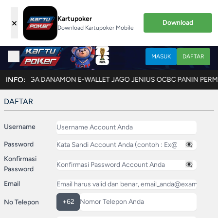
Kartupoker
×
Download
Download Kartupoker Mobile
MASUK
DAFTAR
RI MAYBANK MEGA DANAMON E-WALLET JAGO JENIUS OCBC PANIN PER
INFO:
DAFTAR
Username
Password
👁️‍🗨️
Konfirmasi
👁️‍🗨️
Password
Email
No Telepon